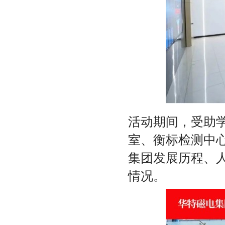
活动期间，受助
室、衡标检测中
集团发展历程、
情况。