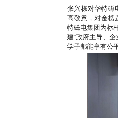
张兴栋对华特磁
高敬意，对金榜
特磁电集团为标
建“政府主导、
学子都能享有公