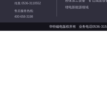
粉体加工设备
矿山成套设
传真:0536-3110552
锂电新能源领域
售后服务热线:
400-658-3198
华特磁电版权所有 业务电话0536-3158