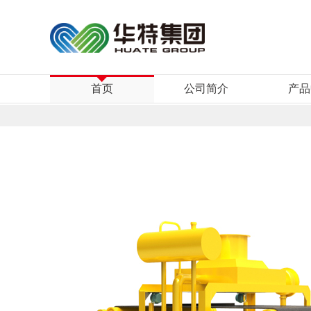
首页
公司简介
产品