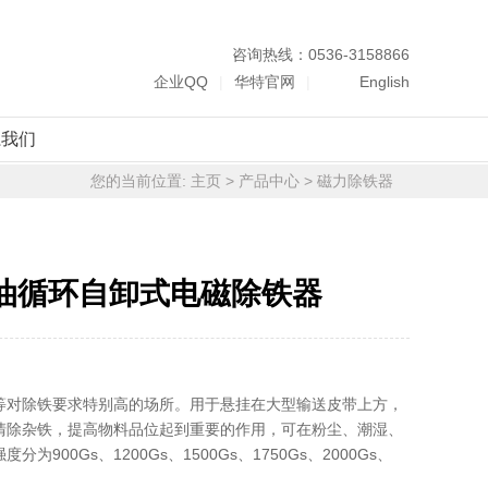
咨询热线：0536-3158866
企业QQ
|
华特官网
|
English
系我们
您的当前位置:
主页
>
产品中心
>
磁力除铁器
强迫油循环自卸式电磁除铁器
等对除铁要求特别高的场所。用于悬挂在大型输送皮带上方，
清除杂铁，提高物料品位起到重要的作用，可在粉尘、潮湿、
00Gs、1200Gs、1500Gs、1750Gs、2000Gs、