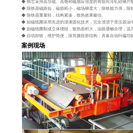
◆ 铁芯采用高导磁、高饱和磁感应强度的有取向冷轧硅钢片
◆ 除铁器磁路短，磁损耗小，磁场梯度大，除铁能力强，除
◆ 除铁器重量轻，结构紧凑，散热效果极佳。
◆ 励磁线圈采用先进的浸漆固化技术，完全浸渍于变压器油
◆ 励磁线圈制成立体绕组，散热面积大，油路通畅合理，温升极
◆ 自动卸铁，维护简便，滚筒腰鼓形结构，具备自动纠偏功
案例现场
：