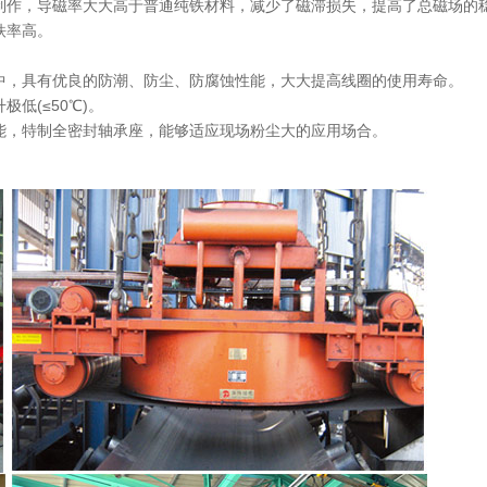
制作，导磁率大大高于普通纯铁材料，减少了磁滞损失，提高了总磁场的
铁率高。
中，具有优良的防潮、防尘、防腐蚀性能，大大提高线圈的使用寿命。
低(≤50℃)。
能，特制全密封轴承座，能够适应现场粉尘大的应用场合。