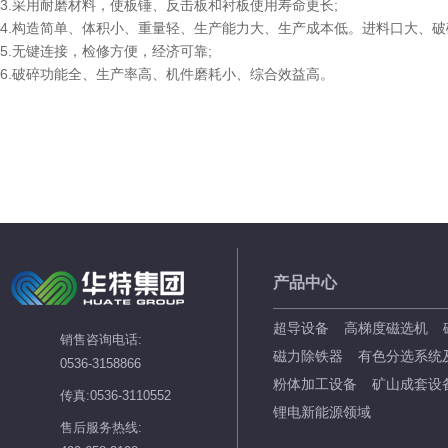
3.采用耐磨材料，使板锤、反击板和衬板使用寿命更长;
4.构造简单、体积小、重量轻、生产能力大、生产成本低。进料口大、
5.无键连接，检修方便，经济可靠;
6.破碎功能全、生产率高、机件磨耗小、综合效益高。
产品中心
超导设备
高梯度磁选机
销售咨询电话:
磁力除铁器
有色分选系统
0536-3158866
粉体加工设备
矿山成套设
传真:0536-3110552
锂电新能源领域
售后服务热线: