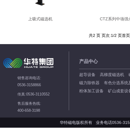
上吸式磁选机
CTZ系列中场强
共2 页 页次:1/2 页
首页
产品中心
超导设备
高梯度磁选机
销售咨询电话:
磁力除铁器
有色分选系统
0536-3158866
粉体加工设备
矿山成套设
传真:0536-3110552
售后服务热线:
400-658-3198
华特磁电版权所有 业务电话0536-3158